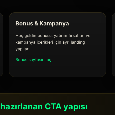
Bonus & Kampanya
Hoş geldin bonusu, yatırım fırsatları ve
kampanya içerikleri için ayrı landing
yapıları.
Bonus sayfasını aç
hazırlanan CTA yapısı