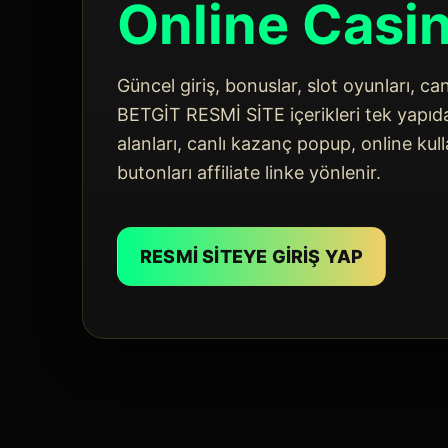
Online Casi
Güncel giriş, bonuslar, slot oyunları, can
BETGİT RESMİ SİTE içerikleri tek yapıda
alanları, canlı kazanç popup, online kul
butonları affiliate linke yönlenir.
RESMİ SİTEYE GİRİŞ YAP