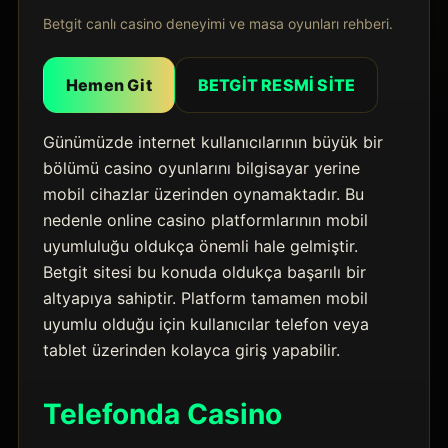
Betgit canlı casino deneyimi ve masa oyunları rehberi.
Hemen Git
BETGİT RESMİ SİTE
Günümüzde internet kullanıcılarının büyük bir
bölümü casino oyunlarını bilgisayar yerine
mobil cihazlar üzerinden oynamaktadır. Bu
nedenle online casino platformlarının mobil
uyumluluğu oldukça önemli hale gelmiştir.
Betgit sitesi bu konuda oldukça başarılı bir
altyapıya sahiptir. Platform tamamen mobil
uyumlu olduğu için kullanıcılar telefon veya
tablet üzerinden kolayca giriş yapabilir.
Telefonda Casino