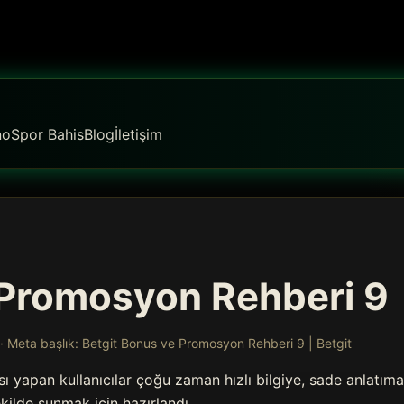
no
Spor Bahis
Blog
İletişim
 Promosyon Rehberi 9
 Meta başlık: Betgit Bonus ve Promosyon Rehberi 9 | Betgit
yapan kullanıcılar çoğu zaman hızlı bilgiye, sade anlatıma
şekilde sunmak için hazırlandı.