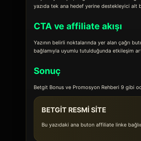
yazıda tek ana hedef yerine destekleyici alt ba
CTA ve affiliate akışı
Yazının belirli noktalarında yer alan çağrı but
bağlamıyla uyumlu tutulduğunda etkileşim art
Sonuç
Betgit Bonus ve Promosyon Rehberi 9 gibi odak
BETGİT RESMİ SİTE
Bu yazıdaki ana buton affiliate linke bağlıd