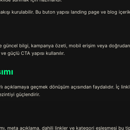
ışı kurulabilir. Bu buton yapısı landing page ve blog içeri
kle güncel bilgi, kampanya özeti, mobil erişim veya doğrudan 
ve güçlü CTA yapısı kullanılır.
şımı
ı açıklamaya geçmek dönüşüm açısından faydalıdır. İç linklem
intiyi güçlendirir.
mı, meta açıklama, dahili linkler ve kategori eşleşmesi bu tip