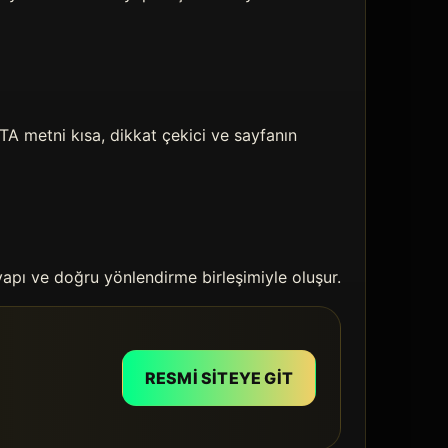
 CTA metni kısa, dikkat çekici ve sayfanın
yapı ve doğru yönlendirme birleşimiyle oluşur.
RESMİ SİTEYE GİT